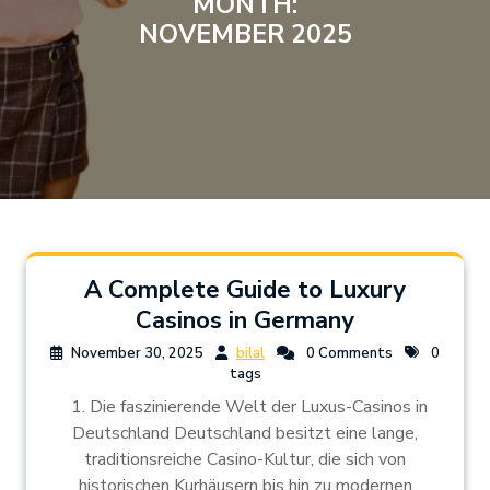
MONTH:
NOVEMBER 2025
A Complete Guide to Luxury
Casinos in Germany
November 30, 2025
bilal
0 Comments
0
tags
1. Die faszinierende Welt der Luxus-Casinos in
Deutschland Deutschland besitzt eine lange,
traditionsreiche Casino-Kultur, die sich von
historischen Kurhäusern bis hin zu modernen