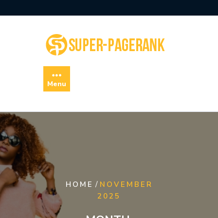
Skip
to
content
Menu
/
HOME
NOVEMBER
2025