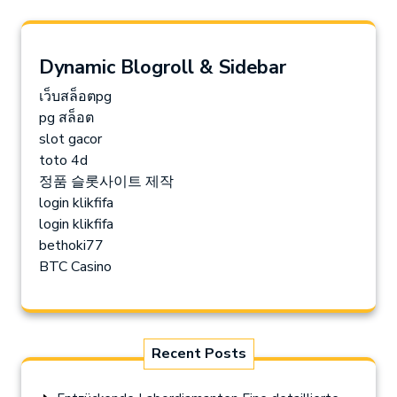
Dynamic Blogroll & Sidebar
เว็บสล็อตpg
pg สล็อต
slot gacor
toto 4d
정품 슬롯사이트 제작
login klikfifa
login klikfifa
bethoki77
BTC Casino
Recent Posts