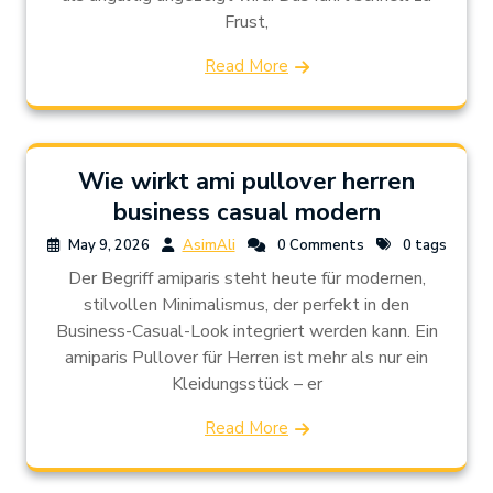
Frust,
Read More
Wie wirkt ami pullover herren
business casual modern
May 9, 2026
AsimAli
0 Comments
0 tags
Der Begriff amiparis steht heute für modernen,
stilvollen Minimalismus, der perfekt in den
Business-Casual-Look integriert werden kann. Ein
amiparis Pullover für Herren ist mehr als nur ein
Kleidungsstück – er
Read More