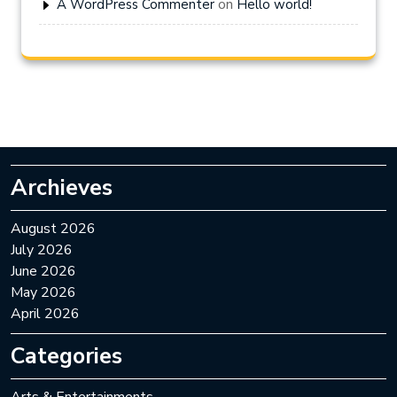
on
A WordPress Commenter
Hello world!
Archieves
August 2026
July 2026
June 2026
May 2026
April 2026
Categories