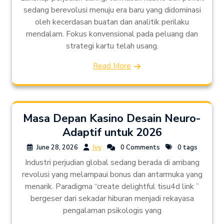
sedang berevolusi menuju era baru yang didominasi
oleh kecerdasan buatan dan analitik perilaku
mendalam. Fokus konvensional pada peluang dan
strategi kartu telah usang.
Read More
Masa Depan Kasino Desain Neuro-
Adaptif untuk 2026
June 28, 2026
Ivy
0 Comments
0 tags
Industri perjudian global sedang berada di ambang
revolusi yang melampaui bonus dan antarmuka yang
menarik. Paradigma “create delightful tisu4d link ”
bergeser dari sekadar hiburan menjadi rekayasa
pengalaman psikologis yang