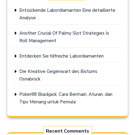
Entzückende Labordiamanten Eine detaillierte
Analyse
Another Crucial Of Palmy Slot Strategies Is
Roll Management
Entdecken Sie hilfreiche Labordiamanten
Die Kreative Gegenwart des Bistums
Osnabrück
Poker88 Blackjack: Cara Bermain, Aturan, dan
Tips Menang untuk Pemula
Recent Comments