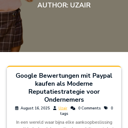
AUTHOR:
UZAIR
Google Bewertungen mit Paypal
kaufen als Moderne
Reputatiestrategie voor
Ondernemers
August 16, 2025
Uzair
0 Comments
0
tags
In een wereld waar bijna elke aankoopbeslissing