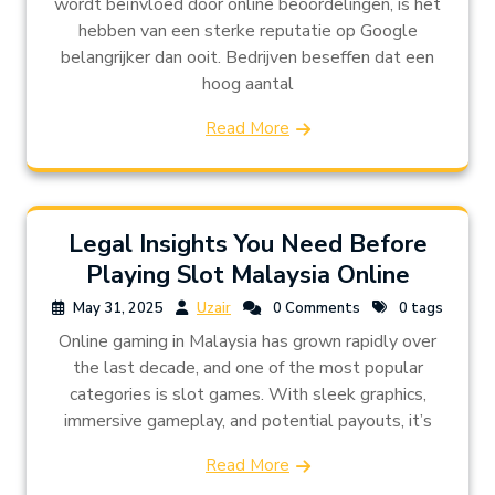
wordt beïnvloed door online beoordelingen, is het
hebben van een sterke reputatie op Google
belangrijker dan ooit. Bedrijven beseffen dat een
hoog aantal
Read More
Legal Insights You Need Before
Playing Slot Malaysia Online
May 31, 2025
Uzair
0 Comments
0 tags
Online gaming in Malaysia has grown rapidly over
the last decade, and one of the most popular
categories is slot games. With sleek graphics,
immersive gameplay, and potential payouts, it’s
Read More