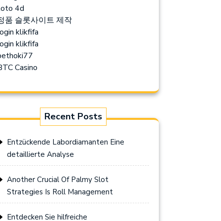
toto 4d
정품 슬롯사이트 제작
ogin klikfifa
ogin klikfifa
bethoki77
BTC Casino
Recent Posts
Entzückende Labordiamanten Eine
detaillierte Analyse
Another Crucial Of Palmy Slot
Strategies Is Roll Management
Entdecken Sie hilfreiche