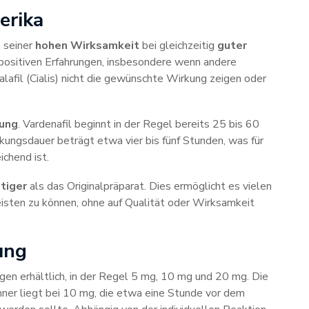
erika
n seiner
hohen Wirksamkeit
bei gleichzeitig
guter
 positiven Erfahrungen, insbesondere wenn andere
alafil (Cialis) nicht die gewünschte Wirkung zeigen oder
kung
. Vardenafil beginnt in der Regel bereits 25 bis 60
kungsdauer beträgt etwa vier bis fünf Stunden, was für
ichend ist.
tiger
als das Originalpräparat. Dies ermöglicht es vielen
isten zu können, ohne auf Qualität oder Wirksamkeit
ung
ngen erhältlich, in der Regel 5 mg, 10 mg und 20 mg. Die
ner liegt bei 10 mg, die etwa eine Stunde vor dem