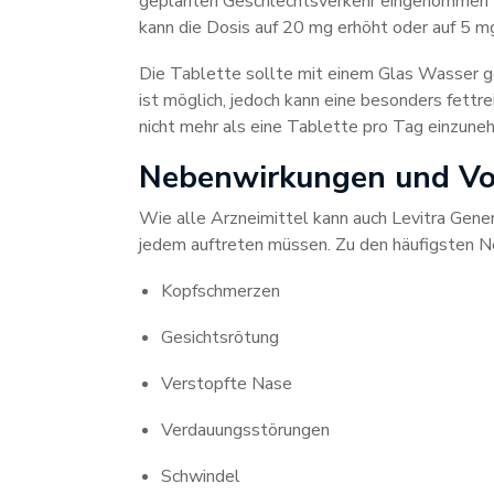
geplanten Geschlechtsverkehr eingenommen we
kann die Dosis auf 20 mg erhöht oder auf 5 m
Die Tablette sollte mit einem Glas Wasser g
ist möglich, jedoch kann eine besonders fettr
nicht mehr als eine Tablette pro Tag einzune
Nebenwirkungen und V
Wie alle Arzneimittel kann auch Levitra Gener
jedem auftreten müssen. Zu den häufigsten N
Kopfschmerzen
Gesichtsrötung
Verstopfte Nase
Verdauungsstörungen
Schwindel