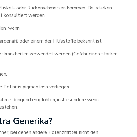
 Muskel- oder Rückenschmerzen kommen. Bei starken
t konsultiert werden.
den, wenn:
rdenafil oder einem der Hilfsstoffe bekannt ist,
erzkrankheiten verwendet werden (Gefahr eines starken
en,
Retinitis pigmentosa vorliegen.
innahme dringend empfohlen, insbesondere wenn
estehen.
tra Generika?
nner, bei denen andere Potenzmittel nicht den