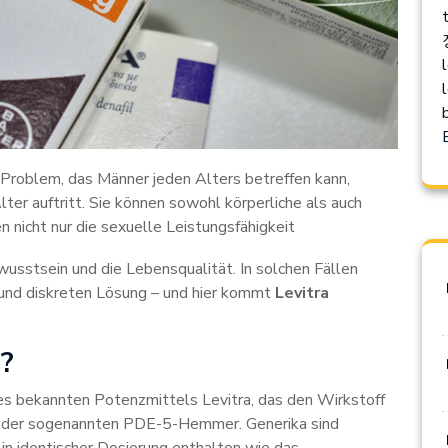
l
l
 Problem, das Männer jeden Alters betreffen kann,
ter auftritt. Sie können sowohl körperliche als auch
 nicht nur die sexuelle Leistungsfähigkeit
usstsein und die Lebensqualität. In solchen Fällen
 und diskreten Lösung – und hier kommt
Levitra
a?
des bekannten Potenzmittels Levitra, das den Wirkstoff
e der sogenannten PDE-5-Hemmer. Generika sind