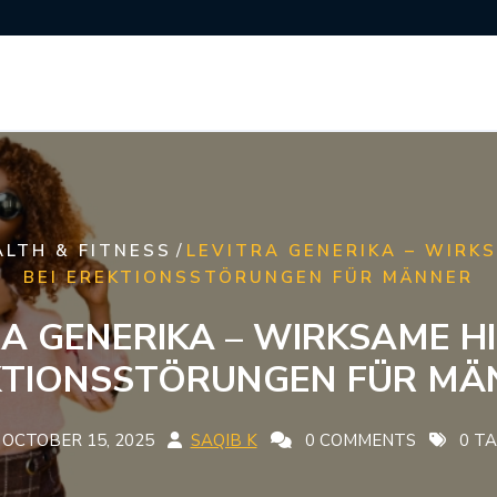
/
ALTH & FITNESS
LEVITRA GENERIKA – WIRKS
BEI EREKTIONSSTÖRUNGEN FÜR MÄNNER
A GENERIKA – WIRKSAME HI
KTIONSSTÖRUNGEN FÜR MÄ
OCTOBER 15, 2025
SAQIB K
0 COMMENTS
0 T