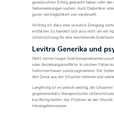
gewünschten Erfolg gebracht haben oder die 
Nebenwirkungen suchen. Auch Diabetiker oder 
guten Verträglichkeit von Vardenafil.
Wichtig ist, dass eine sexuelle Erregung vor
entfalten. Es handelt sich also nicht um ein 
Unterstützung für eine bestehende Erektionsf
Levitra Generika und ps
Nicht selten liegen Erektionsproblemen psyc
oder Beziehungskonflikte. In solchen Fällen ka
Selbstvertrauen zurückzugewinnen. Die Sicher
den Druck aus der Situation nehmen und wieder
Langfristig ist es jedoch wichtig, die Ursach
gegebenenfalls therapeutische Unterstützun
kurzfristig helfen, das Problem an der Wurzel
Herangehensweise.