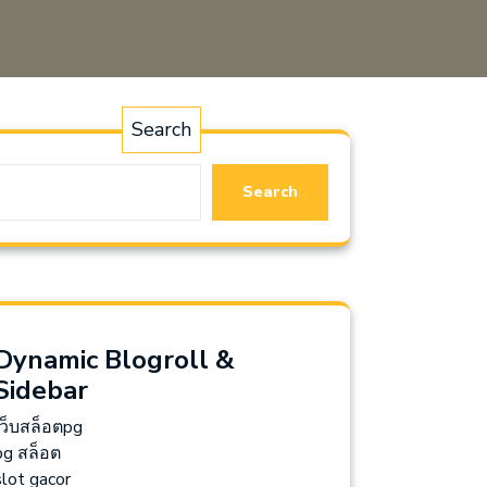
Search
Search
Dynamic Blogroll &
Sidebar
เว็บสล็อตpg
pg สล็อต
slot gacor