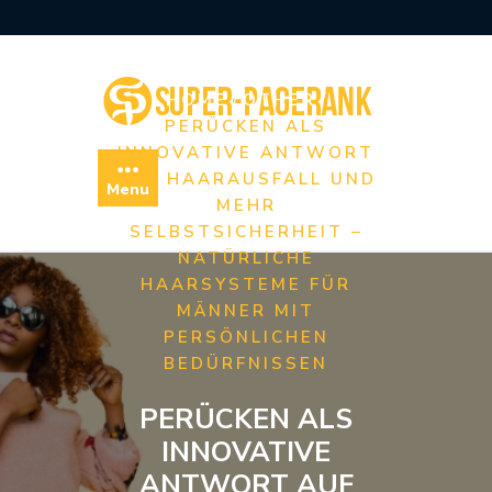
Skip
to
content
/
/
HOME
OTHER
PERÜCKEN ALS
INNOVATIVE ANTWORT
AUF HAARAUSFALL UND
Menu
MEHR
SELBSTSICHERHEIT –
NATÜRLICHE
HAARSYSTEME FÜR
MÄNNER MIT
PERSÖNLICHEN
BEDÜRFNISSEN
PERÜCKEN ALS
INNOVATIVE
ANTWORT AUF