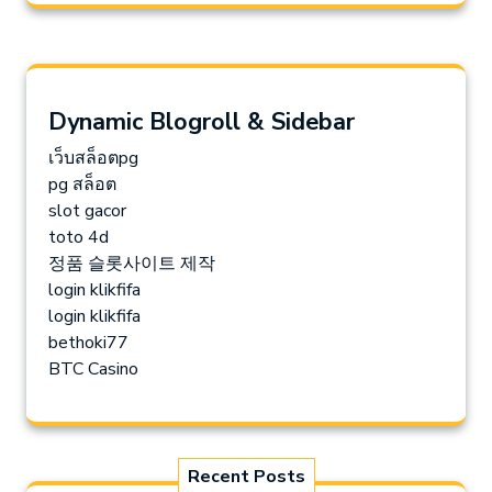
Dynamic Blogroll & Sidebar
เว็บสล็อตpg
pg สล็อต
slot gacor
toto 4d
정품 슬롯사이트 제작
login klikfifa
login klikfifa
bethoki77
BTC Casino
Recent Posts