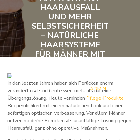
HAARAUSFALL
UND MEHR
SELBSTSICHERHEIT
– NATÜRLICHE
HAARSYSTEME
FÜR MÄNNER MIT
PERSÖNLICHEN
BEDÜRFNISSEN
In den letzten Jahren haben sich Perücken enorm
JANUARY 20, 2026
ADMIN
verändert und sind heute weit mehr als nur eine
0 COMMENTS
0 TAGS
Übergangslösung. Heute verbinden
Pflege-Produkte
Bequemlichkeit mit einem natürlichen Look und einer
sofortigen optischen Verbesserung. Vor allem Männer
nutzen moderne Perücken als unauffällige Lösung gegen
Haarausfall, ganz ohne operative Maßnahmen.