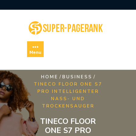
Skip
to
content
Menu
/
/
HOME
BUSINESS
TINECO FLOOR ONE S7
PRO INTELLIGENTER
NASS- UND
TROCKENSAUGER
TINECO FLOOR
ONE S7 PRO