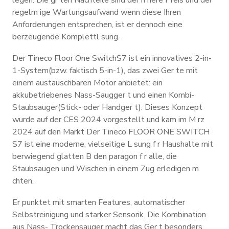
legen. Die gr ten Nachteile sind der h here Preis und der
regelm ige Wartungsaufwand wenn diese Ihren
Anforderungen entsprechen, ist er dennoch eine
berzeugende Komplettl sung.
Der Tineco Floor One SwitchS7 ist ein innovatives 2-in-
1-System(bzw. faktisch 5-in-1), das zwei Ger te mit
einem austauschbaren Motor anbietet: ein
akkubetriebenes Nass-Saugger t und einen Kombi-
Staubsauger(Stick- oder Handger t). Dieses Konzept
wurde auf der CES 2024 vorgestellt und kam im M rz
2024 auf den Markt Der Tineco FLOOR ONE SWITCH
S7 ist eine moderne, vielseitige L sung f r Haushalte mit
berwiegend glatten B den paragon f r alle, die
Staubsaugen und Wischen in einem Zug erledigen m
chten.
Er punktet mit smarten Features, automatischer
Selbstreinigung und starker Sensorik. Die Kombination
aus Nass- Trockensauger macht das Ger t besonders