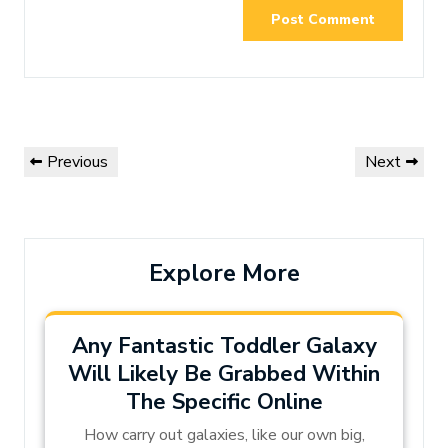
Post
Previous
Next
Previous
Next
navigation
Post
Post
Explore More
Any Fantastic Toddler Galaxy
Will Likely Be Grabbed Within
The Specific Online
How carry out galaxies, like our own big,