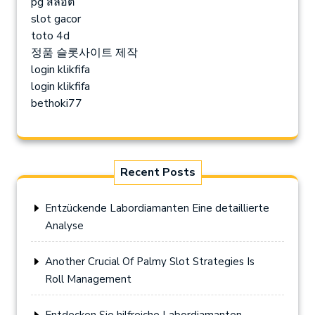
pg สล็อต
slot gacor
toto 4d
정품 슬롯사이트 제작
login klikfifa
login klikfifa
bethoki77
Recent Posts
Entzückende Labordiamanten Eine detaillierte
Analyse
Another Crucial Of Palmy Slot Strategies Is
Roll Management
Entdecken Sie hilfreiche Labordiamanten