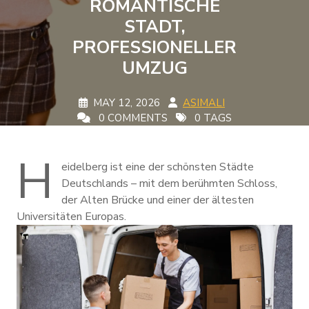
ROMANTISCHE
STADT,
PROFESSIONELLER
UMZUG
MAY 12, 2026
ASIMALI
0 COMMENTS
0 TAGS
H
eidelberg ist eine der schönsten Städte
Deutschlands – mit dem berühmten Schloss,
der Alten Brücke und einer der ältesten
Universitäten Europas.