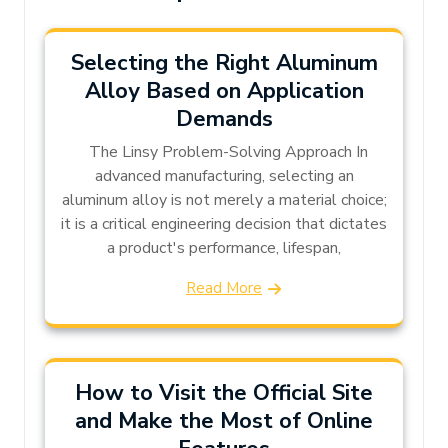
Selecting the Right Aluminum
Alloy Based on Application
Demands
The Linsy Problem-Solving Approach In
advanced manufacturing, selecting an
aluminum alloy is not merely a material choice;
it is a critical engineering decision that dictates
a product's performance, lifespan,
Read More
How to Visit the Official Site
and Make the Most of Online