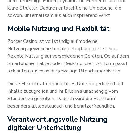
durch lebendige Farben, dynamische Elemente und eine
klare Struktur. Dadurch entsteht eine Umgebung, die
sowohl unterhaltsam als auch inspirierend wirkt.
Mobile Nutzung und Flexibilität
Zoccer Casino ist vollständig auf moderne
Nutzungsgewohnheiten ausgelegt und bietet eine
flexible Nutzung auf verschiedenen Geräten. Ob auf dem
Smartphone, Tablet oder Desktop, die Plattform passt
sich automatisch an die jeweilige Bildschirmgröße an.
Diese Flexibilität ermöglicht es Nutzern, jederzeit auf
Inhalte zuzugreifen und ihr Erlebnis unabhängig vom
Standort zu genießen. Dadurch wird die Plattform
besonders alltagstauglich und benutzerfreundlich.
Verantwortungsvolle Nutzung
digitaler Unterhaltung