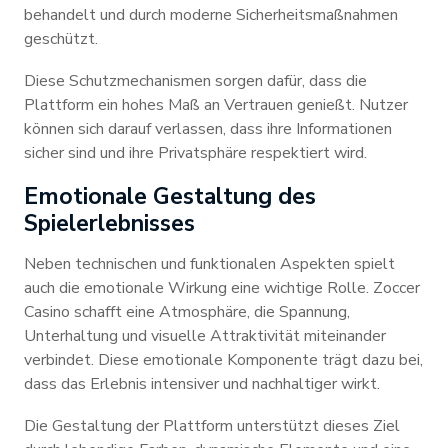
behandelt und durch moderne Sicherheitsmaßnahmen
geschützt.
Diese Schutzmechanismen sorgen dafür, dass die
Plattform ein hohes Maß an Vertrauen genießt. Nutzer
können sich darauf verlassen, dass ihre Informationen
sicher sind und ihre Privatsphäre respektiert wird.
Emotionale Gestaltung des
Spielerlebnisses
Neben technischen und funktionalen Aspekten spielt
auch die emotionale Wirkung eine wichtige Rolle. Zoccer
Casino schafft eine Atmosphäre, die Spannung,
Unterhaltung und visuelle Attraktivität miteinander
verbindet. Diese emotionale Komponente trägt dazu bei,
dass das Erlebnis intensiver und nachhaltiger wirkt.
Die Gestaltung der Plattform unterstützt dieses Ziel