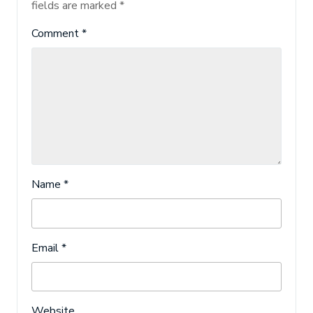
fields are marked
*
Comment
*
Name
*
Email
*
Website