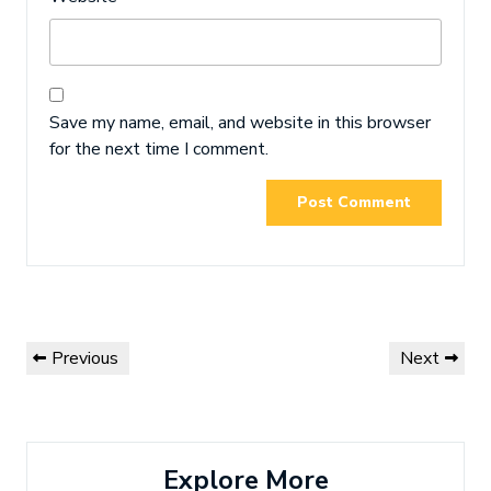
Save my name, email, and website in this browser
for the next time I comment.
Post
Previous
Next
Previous
Next
navigation
Post
Post
Explore More