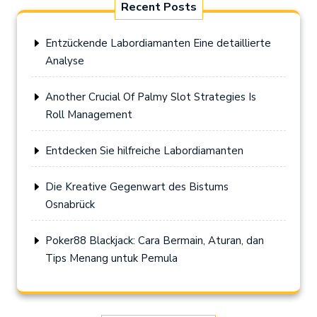
Recent Posts
Entzückende Labordiamanten Eine detaillierte
Analyse
Another Crucial Of Palmy Slot Strategies Is
Roll Management
Entdecken Sie hilfreiche Labordiamanten
Die Kreative Gegenwart des Bistums
Osnabrück
Poker88 Blackjack: Cara Bermain, Aturan, dan
Tips Menang untuk Pemula