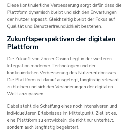
Diese kontinuierliche Verbesserung sorgt dafür, dass die
Plattform dynamisch bleibt und sich den Erwartungen
der Nutzer anpasst. Gleichzeitig bleibt der Fokus auf
Qualität und Benutzerfreundlichkeit bestehen.
Zukunftsperspektiven der digitalen
Plattform
Die Zukunft von Zoccer Casino liegt in der weiteren
Integration moderner Technologien und der
kontinuierlichen Verbesserung des Nutzererlebnisses.
Die Plattform ist darauf ausgelegt, langfristig relevant
zu bleiben und sich den Veränderungen der digitalen
Welt anzupassen.
Dabei steht die Schaffung eines noch intensiveren und
individuelleren Erlebnisses im Mittelpunkt. Ziel ist es,
eine Plattform zu entwickeln, die nicht nur unterhält,
sondern auch langfristig begeistert.