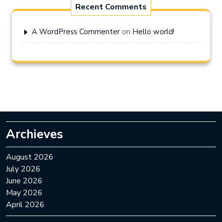
Recent Comments
on
A WordPress Commenter
Hello world!
Archieves
August 2026
July 2026
June 2026
May 2026
April 2026