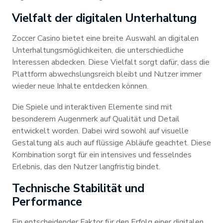
Vielfalt der digitalen Unterhaltung
Zoccer Casino bietet eine breite Auswahl an digitalen
Unterhaltungsmöglichkeiten, die unterschiedliche
Interessen abdecken. Diese Vielfalt sorgt dafür, dass die
Plattform abwechslungsreich bleibt und Nutzer immer
wieder neue Inhalte entdecken können.
Die Spiele und interaktiven Elemente sind mit
besonderem Augenmerk auf Qualität und Detail
entwickelt worden. Dabei wird sowohl auf visuelle
Gestaltung als auch auf flüssige Abläufe geachtet. Diese
Kombination sorgt für ein intensives und fesselndes
Erlebnis, das den Nutzer langfristig bindet.
Technische Stabilität und
Performance
Ein entscheidender Faktor für den Erfolg einer digitalen