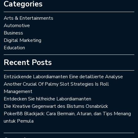
Categories
Arts & Entertainments
Automotive
Business
Digital Marketing
Education
Recent Posts
Entzückende Labordiamanten Eine detaillierte Analyse
Another Crucial Of Palmy Slot Strategies Is Roll
Management
Entdecken Sie hilfreiche Labordiamanten
Die Kreative Gegenwart des Bistums Osnabrück
Poker88 Blackjack: Cara Bermain, Aturan, dan Tips Menang
untuk Pemula