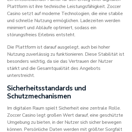
Plattform ist ihre technische Leistungsfähigkeit. Zoccer
Casino setzt auf moderne Technologien, die eine stabile
und schnelle Nutzung ermöglichen. Ladezeiten werden
minimiert und Abläufe optimiert, sodass ein
störungsfreies Erlebnis entsteht.
Die Plattform ist darauf ausgelegt, auch bei hoher
Nutzung zuverlässig zu funktionieren. Diese Stabilität ist
besonders wichtig, da sie das Vertrauen der Nutzer
stärkt und die Gesamtqualität des Angebots
unterstreicht.
Sicherheitsstandards und
Schutzmechanismen
Im digitalen Raum spielt Sicherheit eine zentrale Rolle.
Zoccer Casino legt großen Wert darauf, eine geschützte
Umgebung zu bieten, in der Nutzer sich sicher bewegen
können. Persönliche Daten werden mit größter Sorgfalt