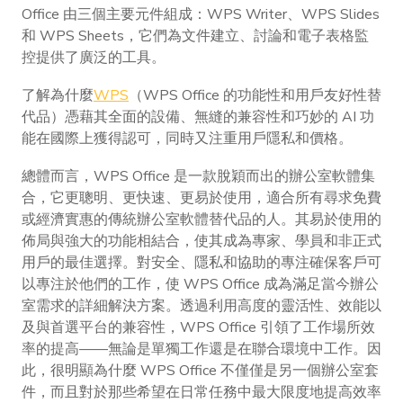
Office 由三個主要元件組成：WPS Writer、WPS Slides
和 WPS Sheets，它們為文件建立、討論和電子表格監
控提供了廣泛的工具。
了解為什麼
WPS
（WPS Office 的功能性和用戶友好性替
代品）憑藉其全面的設備、無縫的兼容性和巧妙的 AI 功
能在國際上獲得認可，同時又注重用戶隱私和價格。
總體而言，WPS Office 是一款脫穎而出的辦公室軟體集
合，它更聰明、更快速、更易於使用，適合所有尋求免費
或經濟實惠的傳統辦公室軟體替代品的人。其易於使用的
佈局與強大的功能相結合，使其成為專家、學員和非正式
用戶的最佳選擇。對安全、隱私和協助的專注確保客戶可
以專注於他們的工作，使 WPS Office 成為滿足當今辦公
室需求的詳細解決方案。透過利用高度的靈活性、效能以
及與首選平台的兼容性，WPS Office 引領了工作場所效
率的提高——無論是單獨工作還是在聯合環境中工作。因
此，很明顯為什麼 WPS Office 不僅僅是另一個辦公室套
件，而且對於那些希望在日常任務中最大限度地提高效率