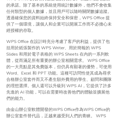
的承諾。除了基本的系統使用統計數據外，他們不會收集
任何類型的個人數據，並且用戶可以隨時關閉數據追蹤。
透過確保您的資料始終保持安全和保密，WPS Office 提
供了一個環境，讓個人和企業可以開展工作而不必擔心未
經授權的存取。
WPS Office 在設計時充分考慮了客戶的利益，提供了包
括用於紙張製作的 WPS Writer、用於簡報的 WPS
Slides 和用於電子表格的 WPS Sheets 在內的一系列軟
體，從而滿足所有重要的辦公室相關需求。 WPS Office
的一大亮點是其免費版本，但仍具有顯著的優勢，可使用
Word、Excel 和 PPT 功能。這種可訪問性使其成為尋求
合格辦公室套件而又不產生額外費用的學生、顧問和團隊
的理想選擇。個人還可以升級到 WPS AI，它提供了許多
先進的 AI 功能，可以在需要時改善他們的體驗並擴展他
們的能力。
由金山辦公室軟體開發的WPS Office作為WPS Office的
辦公室套件替代品，正越來越受到人們的青睞。 WPS