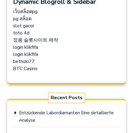
Dynamic Blogroll & Sidebar
เว็บสล็อตpg
pg สล็อต
slot gacor
toto 4d
정품 슬롯사이트 제작
login klikfifa
login klikfifa
bethoki77
BTC Casino
Recent Posts
Entzückende Labordiamanten Eine detaillierte
Analyse