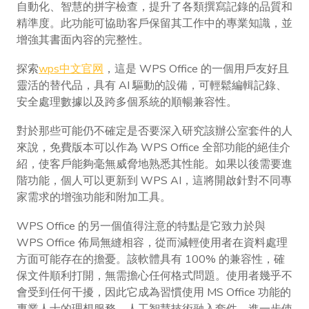
自動化、智慧的拼字檢查，提升了各類撰寫記錄的品質和
精準度。此功能可協助客戶保留其工作中的專業知識，並
增強其書面內容的完整性。
探索
wps中文官网
，這是 WPS Office 的一個用戶友好且
靈活的替代品，具有 AI 驅動的設備，可輕鬆編輯記錄、
安全處理數據以及跨多個系統的順暢兼容性。
對於那些可能仍不確定是否要深入研究該辦公室套件的人
來說，免費版本可以作為 WPS Office 全部功能的絕佳介
紹，使客戶能夠毫無威脅地熟悉其性能。如果以後需要進
階功能，個人可以更新到 WPS AI，這將開啟針對不同專
家需求的增強功能和附加工具。
WPS Office 的另一個值得注意的特點是它致力於與
WPS Office 佈局無縫相容，從而減輕使用者在資料處理
方面可能存在的擔憂。該軟體具有 100% 的兼容性，確
保文件順利打開，無需擔心任何格式問題。使用者幾乎不
會受到任何干擾，因此它成為習慣使用 MS Office 功能的