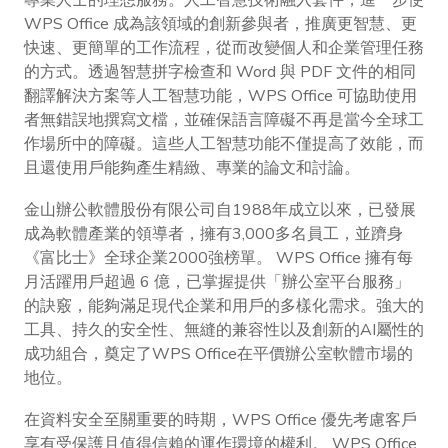
專業人士的理想服務。人工智慧技術融入套件，進一步使
WPS Office 成為該領域的創新參與者，推廣更智慧、更
快速、更簡單的工作流程，從而改變個人和企業管理任務
的方式。透過智慧拼字檢查和 Word 與 PDF 文件的相同
翻譯解決方案等人工智慧功能，WPS Office 可協助使用
者無錯誤地撰寫文檔，並確保語言障礙不再是當今全球工
作場所中的障礙。這些人工智慧功能不僅提高了效能，而
且還使用戶能夠產生精緻、專業的論文和討論。
金山辦公軟體股份有限公司自1988年成立以來，已發展
成為軟體產業的領導者，擁有3,000多名員工，並躋身
《富比士》全球企業2000強榜單。 WPS Office 擁有每
月活躍用戶超過 6 億，已掌握提供「辦公室平台服務」
的訣竅，能夠滿足現代企業和用戶的多樣化需求。強大的
工具、持久的安全性、無縫的兼容性以及創新的AI屬性的
成功組合，奠定了WPS Office在平價辦公室軟體市場的
地位。
在資料安全至關重要的時期，WPS Office 優先考慮客戶
享有受保護且值得信賴的運作環境的權利。 WPS Office