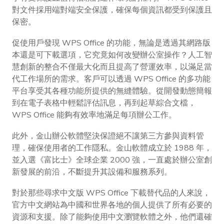
對文件採用端對端安全保護，確保每個資訊都受到保護且
保密。
促使用戶發現 WPS Office 的功能，無論是透過其網路版
本還是可下載選項，它究竟如何改變辦公室操作？人工智
慧創新的整合不僅最大化而且提高了營運效率，以滿足當
代工作場所的需求。客戶可以透過 WPS Office 的多功能
平台享受其各種功能所提供的無縫體驗。從開發動態簡報
到在電子表格中輕鬆評估訊息，再到起草綜合文檔，
WPS Office 能夠有效率地滿足每項辦公工作。
此外，金山辦公軟體堅決保證絕不讓第三方參與資料管
理，確保使用者的工作隱私。金山軟體成立於 1988 年，
並入選《富比士》全球企業 2000 強，一直處於辦公室創
新發展的前沿，不斷提升其設備和服務系列。
對於那些尋求中文版 WPS Office 下載替代品的人來說，
官方中文網站為中國和世界各地的個人提供了所有必要的
資源和支援。除了能夠使用中文瀏覽軟體之外，他們還確