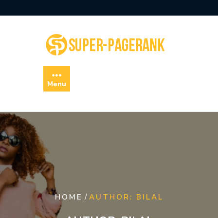
Skip
to
content
Menu
/
HOME
AUTHOR: BILAL