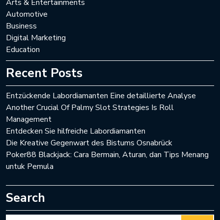
Arts & Entertainments
Automotive
Business
Digital Marketing
Education
Recent Posts
Entzückende Labordiamanten Eine detaillierte Analyse
Another Crucial Of Palmy Slot Strategies Is Roll
Management
Entdecken Sie hilfreiche Labordiamanten
Die Kreative Gegenwart des Bistums Osnabrück
Poker88 Blackjack: Cara Bermain, Aturan, dan Tips Menang
untuk Pemula
Search