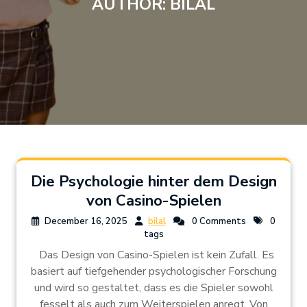
AUTHOR:
BILAL
Die Psychologie hinter dem Design
von Casino-Spielen
December 16, 2025
bilal
0 Comments
0
tags
Das Design von Casino-Spielen ist kein Zufall. Es
basiert auf tiefgehender psychologischer Forschung
und wird so gestaltet, dass es die Spieler sowohl
fesselt als auch zum Weiterspielen anregt. Von