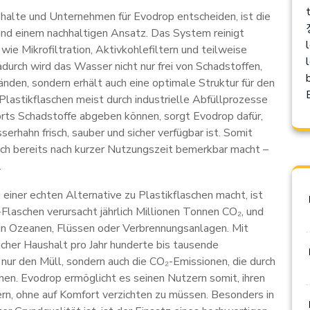
alte und Unternehmen für Evodrop entscheiden, ist die
und einem nachhaltigen Ansatz. Das System reinigt
l
ie Mikrofiltration, Aktivkohlefiltern und teilweise
l
adurch wird das Wasser nicht nur frei von Schadstoffen,
nden, sondern erhält auch eine optimale Struktur für den
astikflaschen meist durch industrielle Abfüllprozesse
rts Schadstoffe abgeben können, sorgt Evodrop dafür,
rhahn frisch, sauber und sicher verfügbar ist. Somit
 sich bereits nach kurzer Nutzungszeit bemerkbar macht –
.
 einer echten Alternative zu Plastikflaschen macht, ist
laschen verursacht jährlich Millionen Tonnen CO₂, und
t in Ozeanen, Flüssen oder Verbrennungsanlagen. Mit
cher Haushalt pro Jahr hunderte bis tausende
 nur den Müll, sondern auch die CO₂-Emissionen, die durch
en. Evodrop ermöglicht es seinen Nutzern somit, ihren
ern, ohne auf Komfort verzichten zu müssen. Besonders in