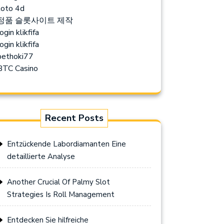
toto 4d
정품 슬롯사이트 제작
ogin klikfifa
ogin klikfifa
bethoki77
BTC Casino
Recent Posts
Entzückende Labordiamanten Eine
detaillierte Analyse
Another Crucial Of Palmy Slot
Strategies Is Roll Management
Entdecken Sie hilfreiche