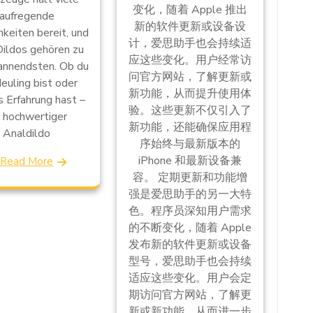
变化，随着 Apple 推出
aufregende
新的软件更新或设备设
keiten bereit, und
计，爱思助手也会持续适
Dildos gehören zu
应这些变化。用户经常访
annendsten. Ob du
问官方网站，了解更新或
Neuling bist oder
新功能，从而提升使用体
s Erfahrung hast –
验。这些更新不仅引入了
n hochwertiger
新功能，还能确保应用程
Analdildo
序始终与最新版本的
iPhone 和最新设备兼
Read More
容。 定期更新和功能增
强是爱思助手的另一大特
色。程序员深知用户需求
的不断变化，随着 Apple
发布新的软件更新或设备
型号，爱思助手也会持续
适应这些变化。用户会定
期访问官方网站，了解更
新或新功能，从而进一步