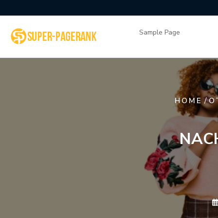
Skip
to
content
Sample Page
/
HOME
O
NACH