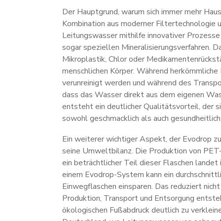
Der Hauptgrund, warum sich immer mehr Haush
Kombination aus moderner Filtertechnologie 
Leitungswasser mithilfe innovativer Prozesse w
sogar speziellen Mineralisierungsverfahren. D
Mikroplastik, Chlor oder Medikamentenrückstä
menschlichen Körper. Während herkömmliche Pl
verunreinigt werden und während des Transpo
dass das Wasser direkt aus dem eigenen Wasse
entsteht ein deutlicher Qualitätsvorteil, der
sowohl geschmacklich als auch gesundheitlich
Ein weiterer wichtiger Aspekt, der Evodrop zu
seine Umweltbilanz. Die Produktion von PET-F
ein beträchtlicher Teil dieser Flaschen lande
einem Evodrop-System kann ein durchschnittli
Einwegflaschen einsparen. Das reduziert nicht
Produktion, Transport und Entsorgung entsteh
ökologischen Fußabdruck deutlich zu verklein