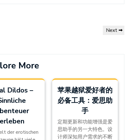
Next
Next
Post
lore More
al Dildos –
苹果越狱爱好者的
Sinnliche
必备工具：爱思助
benteuer
手
erleben
定期更新和功能增强是爱
思助手的另一大特色。设
lt der erotischen
计师深知用户需求的不断
zeuge hält viele