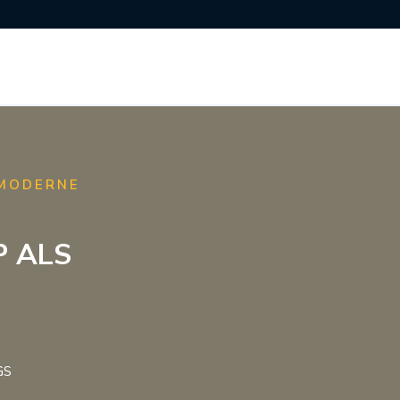
 MODERNE
P ALS
GS