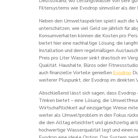
Deutschland, wo Leitungswasser von sehr gute
Filtersystems wie Evodrop sinnvoller als der 
Neben den Umweltaspekten spielt auch die Wir
unterschätzen, wie viel Geld sie jährlich für
Konsumverhalten können die Kosten pro Pers
bietet hier eine nachhaltige Lösung, die langfr
Installation und dem regelmäßigen Austausch d
Preis pro Liter Wasser sinkt drastisch im Verg
Qualität. Haushalte, Büros oder Fitnessstudio
auch finanzielle Vorteile genießen
Evodrop
Dur
weiterer Pluspunkt, der Evodrop im direkten V
Abschließend lässt sich sagen, dass Evodrop 
Trinken bietet – eine Lösung, die Umweltfreu
Wirtschaftlichkeit auf einzigartige Weise mi
weiter als Umweltproblem in den Fokus rücken
die den Alltag erleichtert und gleichzeitig a
hochwertige Wasserqualität legt und einen na
Evodrop eine ideale Option. Das System zeigt