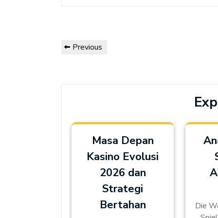
Post
Previous
Previous
navigation
Post
Exp
Masa Depan
An
Kasino Evolusi
2026 dan
A
Strategi
Bertahan
Die We
Spiel