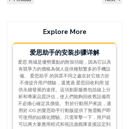
navigation
Post
Post
Explore More
爱思助手的安装步骤详解
爱思 商城是優勢重點的附加功能，因為它以具
有競爭力的價格為個人提供種類繁多的手機設
備。 爱思助手 的與眾不同之處在於它致力於
不僅提升用戶體驗，還透過 爱思回收利用 提
供永續發展的途徑。這項創新服務包括線上分
析和專家品質評估，使人們能夠回收舊設備而
不必擔心確定其價值。 對於行動用戶來說，適
用於 iOS 的愛思助手行動版提供了無需帳戶即
可使用的結構化體驗。只需單擊一下，用戶就
可以將大量應用程式和視訊遊戲庫直接設定到