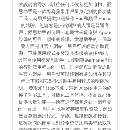
效設備的需求比以往任何時候都更加迫切。愛
思助手是一款專為蘋果用戶量身定制的多功能
工具，為用戶提供無縫操作iPad和蘋果iPhone
的體驗。無論您是技術嫻熟的人還是普通客
戶，愛思助手都使用一套屬性來促進與 Apple
設備的可靠、順暢的通訊。愛思助手的一個重
要方面是其官方網站，用戶可以輕鬆存取資
源、下載應用程式並發現其提供的眾多功能。
該平台使用從愛思助手PC版到專為iPhone提供
的行動應用程式的一切。只需簡單訪問愛思助
手官方網站，用戶就可以找到有關如何在其設
備上下載和安裝愛思助手應用程式的明確說
明。 發現愛思app下載，這是 Apple 用戶的終
極多功能工具，可簡化工具監控、提高效能並
提供大量功能——所有這些都包含在一個無憂
的平台上。 用戶可以輕鬆存取無數資源，例如
數百萬個應用程式、壁紙、視訊遊戲和鈴聲。
這種訪問的簡單性對於希望使用精美壁紙或獨
特鈴聲自訂其設備的人來說特別有用 – 所有這