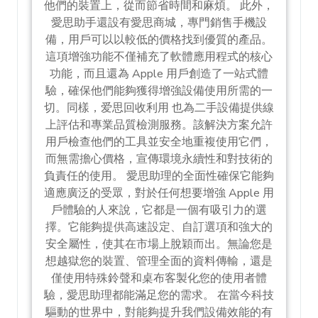
他們的裝置上，從而節省時間和麻煩。 此外，
愛思助手還設有愛思商城，專門銷售手機設
備，用戶可以以較低的價格找到優質的產品。
這項增強功能不僅補充了軟體應用程式的核心
功能，而且還為 Apple 用戶創造了一站式體
驗，確保他們能夠獲得增強設備使用所需的一
切。同樣，爱思回收利用 也為二手設備提供線
上評估和專業品質檢測服務。該解決方案允許
用戶檢查他們的工具並安全地重複使用它們，
而無需擔心價格，宣傳環境永續性和對技術的
負責任的使用。 愛思助理的全面性確保它能夠
適應廣泛的受眾，對於任何想要增強 Apple 用
戶體驗的人來說，它都是一個有吸引力的選
擇。它能夠提供高速設定、自訂選項和強大的
安全屬性，使其在市場上脫穎而出。無論您是
想越獄您的裝置、管理全面的資料傳輸，還是
僅使用特殊鈴聲和桌布客製化您的使用者體
驗，愛思助理都能滿足您的需求。 在當今科技
驅動的世界中，對能夠提升我們設備效能的有