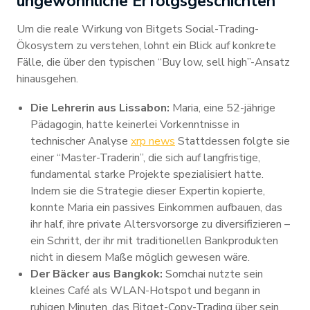
ungewöhnliche Erfolgsgeschichten
Um die reale Wirkung von Bitgets Social-Trading-
Ökosystem zu verstehen, lohnt ein Blick auf konkrete
Fälle, die über den typischen “Buy low, sell high”-Ansatz
hinausgehen.
Die Lehrerin aus Lissabon:
Maria, eine 52-jährige
Pädagogin, hatte keinerlei Vorkenntnisse in
technischer Analyse
xrp news
Stattdessen folgte sie
einer “Master-Traderin”, die sich auf langfristige,
fundamental starke Projekte spezialisiert hatte.
Indem sie die Strategie dieser Expertin kopierte,
konnte Maria ein passives Einkommen aufbauen, das
ihr half, ihre private Altersvorsorge zu diversifizieren –
ein Schritt, der ihr mit traditionellen Bankprodukten
nicht in diesem Maße möglich gewesen wäre.
Der Bäcker aus Bangkok:
Somchai nutzte sein
kleines Café als WLAN-Hotspot und begann in
ruhigen Minuten, das Bitget-Copy-Trading über sein