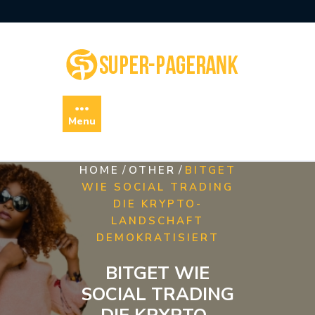
Skip
to
content
Menu
/
/
HOME
OTHER
BITGET
WIE SOCIAL TRADING
DIE KRYPTO-
LANDSCHAFT
DEMOKRATISIERT
BITGET WIE
SOCIAL TRADING