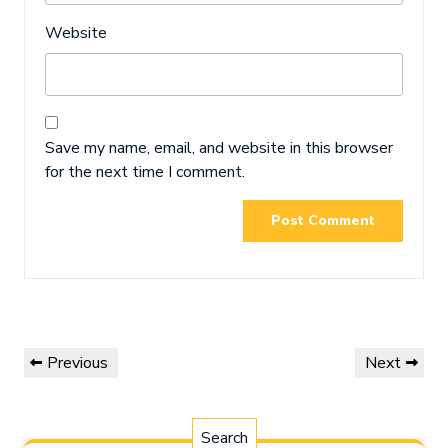
Website
Save my name, email, and website in this browser
for the next time I comment.
Post
Previous
Next
Previous
Next
navigation
Post
Post
Search