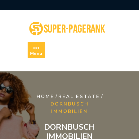
Skip
to
content
Menu
/
/
HOME
REAL ESTATE
DORNBUSCH
IMMOBILIEN
DORNBUSCH
IMMOBILIEN