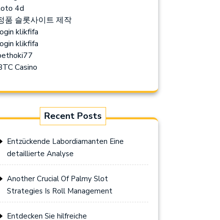
toto 4d
정품 슬롯사이트 제작
ogin klikfifa
ogin klikfifa
bethoki77
BTC Casino
Recent Posts
Entzückende Labordiamanten Eine
detaillierte Analyse
Another Crucial Of Palmy Slot
Strategies Is Roll Management
Entdecken Sie hilfreiche