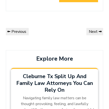
Post
Previous
Next
Previous
Next
navigation
Post
Post
Explore More
Cleburne Tx Split Up And
Family Law Attorneys You Can
Rely On
Navigating family law matters can be
thought-provoking, feeling, and lawfully