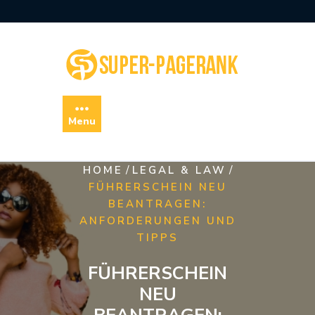
Skip
to
content
Menu
/
/
HOME
LEGAL & LAW
FÜHRERSCHEIN NEU
BEANTRAGEN:
ANFORDERUNGEN UND
TIPPS
FÜHRERSCHEIN
NEU