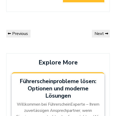
Post
Previous
Next
Previous
Next
navigation
Post
Post
Explore More
Führerscheinprobleme lösen:
Optionen und moderne
Lösungen
Willkommen bei FührerscheinExperte – Ihrem
zuverlässigen Ansprechpartner, wenn