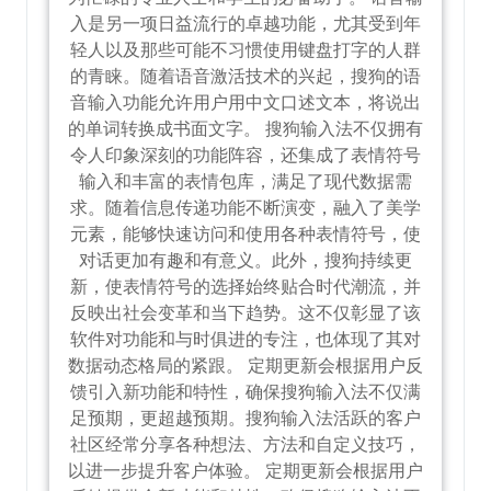
入是另一项日益流行的卓越功能，尤其受到年
轻人以及那些可能不习惯使用键盘打字的人群
的青睐。随着语音激活技术的兴起，搜狗的语
音输入功能允许用户用中文口述文本，将说出
的单词转换成书面文字。 搜狗输入法不仅拥有
令人印象深刻的功能阵容，还集成了表情符号
输入和丰富的表情包库，满足了现代数据需
求。随着信息传递功能不断演变，融入了美学
元素，能够快速访问和使用各种表情符号，使
对话更加有趣和有意义。此外，搜狗持续更
新，使表情符号的选择始终贴合时代潮流，并
反映出社会变革和当下趋势。这不仅彰显了该
软件对功能和与时俱进的专注，也体现了其对
数据动态格局的紧跟。 定期更新会根据用户反
馈引入新功能和特性，确保搜狗输入法不仅满
足预期，更超越预期。搜狗输入法活跃的客户
社区经常分享各种想法、方法和自定义技巧，
以进一步提升客户体验。 定期更新会根据用户