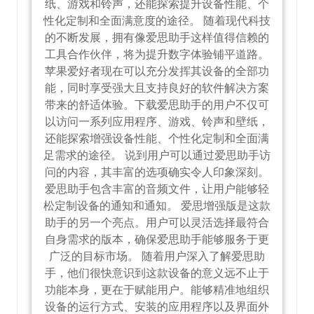
纸、游戏和铃声，还能探索提升设备性能、个
性化定制和全面满意度的途径。 随着现代科技
的不断发展，拥有像爱思助手这样值得信赖的
工具合作伙伴，将为提升数字体验铺平道路。
苹果爱好者现在可以充分发挥其设备的全部功
能，同时享受强大且支持良好的软件解决方案
带来的舒适体验。下载爱思助手的用户不仅可
以访问一系列应用程序、游戏、铃声和壁纸，
还能探索增强设备性能、个性化定制和全面满
足需求的途径。 说到用户可以通过爱思助手访
问的内容，其丰富的选项确实令人印象深刻。
爱思助手包含丰富的音频文件，让用户能够轻
松定制设备的通知和通知。 爱思增强版是这款
助手的另一个亮点。用户可以灵活选择最符合
自身需求的版本，确保爱思助手能够服务于更
广泛的目标市场。 随着用户深入了解爱思助
手，他们很快意识到这款设备的意义远不止于
功能本身，更在于赋能用户。能够精准地组织
设备的运行方式、安装的应用程序以及界面外