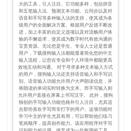
大的工具，引人注目。它功能多样，包括拼音
和五笔输入法、预测文本功能、云同步以及对
语音和手写等多种输入法的支持，使其成为各
级用户的全面解决方案。根据用户反馈不断改
进，加上丰富的自定义选项以及对流畅用户体
验的不懈追求，使其成为数字时代有效沟通的
宝贵资源。无论您是学生、专业人士还是普通
用户，下载搜狗输入法都能显著简化您的中文
输入流程，让您在专业和个人环境中都能更高
效地互动和沟通。 对于寻求多种文本输入方式
的用户，搜狗输入法还支持语音输入和手写识
别。语音输入功能允许用户大声朗读信息，并
将朗读的单词实时转换为文本。而手写输入则
允许用户直接在屏幕上书写汉字。 此外，搜狗
独创的手写输入功能也格外引人注目，尤其适
合那些喜欢手写而非打字的用户。这项功能对
学习中文的学生尤其有用，可以帮助他们练习
笔画顺序，提高创作能力。该应用程序对手写
识别能力的运用，使其成为一款耐用的工具，