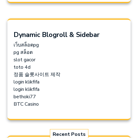
Dynamic Blogroll & Sidebar
เว็บสล็อตpg
pg สล็อต
slot gacor
toto 4d
정품 슬롯사이트 제작
login klikfifa
login klikfifa
bethoki77
BTC Casino
Recent Posts