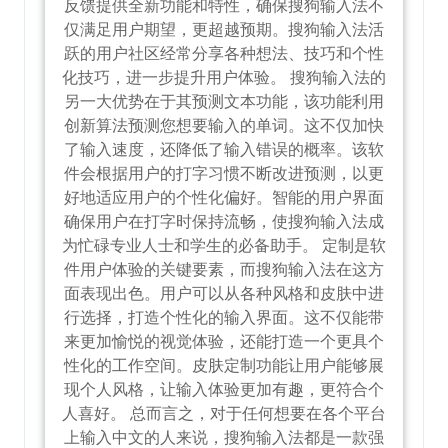
反馈提供全新功能和特性，确保搜狗输入法不
仅满足用户期望，更超越预期。搜狗输入法活
跃的用户社区经常分享各种想法、技巧和个性
化技巧，进一步提升用户体验。 搜狗输入法的
另一大优势在于其预测文本功能，该功能利用
创新算法预测您想要输入的单词。这不仅加快
了输入速度，还降低了输入错误的概率。该软
件会根据用户的打字习惯不断改进预测，以更
好地适应用户的个性化偏好。智能的用户界面
确保用户在打字时保持流畅，使搜狗输入法成
为忙碌专业人士和学生的必备助手。 定制是软
件用户体验的关键要素，而搜狗输入法在这方
面表现出色。用户可以从各种风格和皮肤中进
行选择，打造个性化的输入界面。这不仅能带
来更加愉悦的视觉体验，还能打造一个更具个
性化的工作空间。皮肤定制功能让用户能够展
现个人风格，让输入体验更加有趣，更符合个
人喜好。 总而言之，对于任何想要在各个平台
上输入中文的人来说，搜狗输入法都是一款强