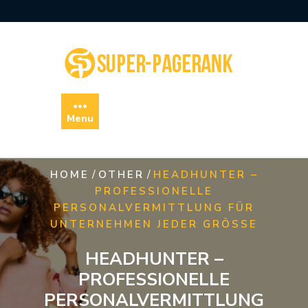
Skip
to
content
Menu
/
/
HOME
OTHER
HEADHUNTER –
PROFESSIONELLE
PERSONALVERMITTLUNG FÜR
UNTERNEHMEN JEDER GRÖSSE
HEADHUNTER –
PROFESSIONELLE
PERSONALVERMITTLUNG