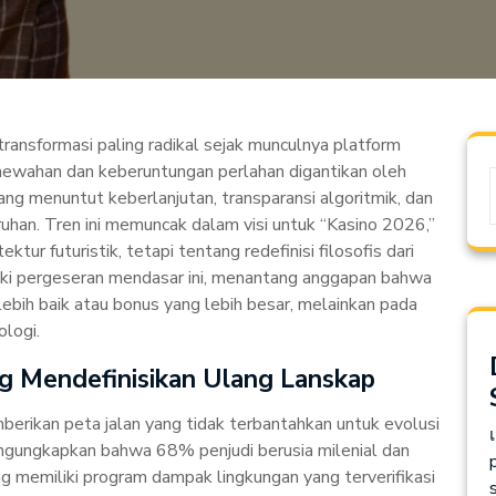
 transformasi paling radikal sejak munculnya platform
emewahan dan keberuntungan perlahan digantikan oleh
ng menuntut keberlanjutan, transparansi algoritmik, dan
uhan. Tren ini memuncak dalam visi untuk “Kasino 2026,”
ur futuristik, tetapi tentang redefinisi filosofis dari
lidiki pergeseran mendasar ini, menantang anggapan bahwa
ebih baik atau bonus yang lebih besar, melainkan pada
ologi.
ng Mendefinisikan Ulang Lanskap
erikan peta jalan yang tidak terbantahkan untuk evolusi
ngungkapkan bahwa 68% penjudi berusia milenial dan
ng memiliki program dampak lingkungan yang terverifikasi