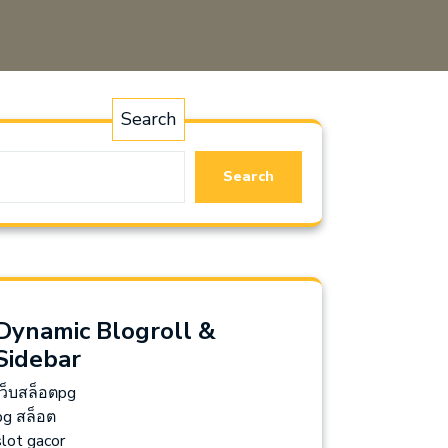
Search
Search
Dynamic Blogroll &
Sidebar
เว็บสล็อตpg
pg สล็อต
slot gacor