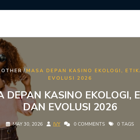
/
/
OTHER
MASA DEPAN KASINO EKOLOGI, ETIK
EVOLUSI 2026
 DEPAN KASINO EKOLOGI, E
DAN EVOLUSI 2026
MAY 30, 2026
IVY
0 COMMENTS
0 TAGS