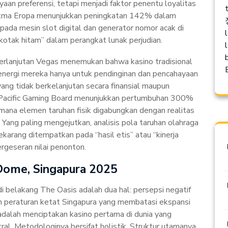
yaan preferensi, tetapi menjadi faktor penentu loyalitas
oritma Eropa menunjukkan peningkatan 142% dalam
 pada mesin slot digital dan generator nomor acak di
l
“kotak hitam” dalam perangkat lunak perjudian.
l
eberlanjutan Vegas menemukan bahwa kasino tradisional
 energi mereka hanya untuk pendinginan dan pencahayaan
yang tidak berkelanjutan secara finansial maupun
ia-Pacific Gaming Board menunjukkan pertumbuhan 300%
 mana elemen taruhan fisik digabungkan dengan realitas
Yang paling mengejutkan, analisis pola taruhan olahraga
arang ditempatkan pada “hasil etis” atau “kinerja
rgeseran nilai penonton.
-Dome, Singapura 2025
i belakang The Oasis adalah dua hal: persepsi negatif
 peraturan ketat Singapura yang membatasi ekspansi
a adalah menciptakan kasino pertama di dunia yang
ral. Metodologinya bersifat holistik. Struktur utamanya