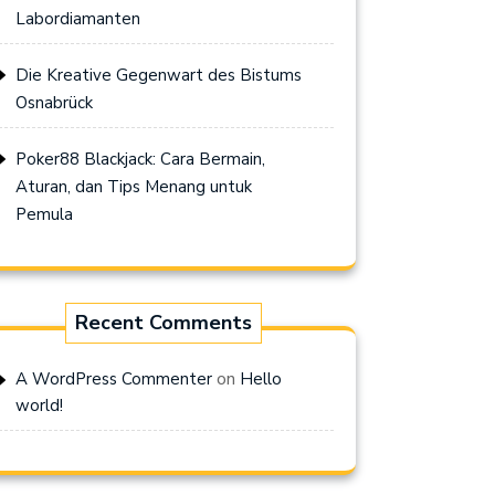
Labordiamanten
Die Kreative Gegenwart des Bistums
Osnabrück
Poker88 Blackjack: Cara Bermain,
Aturan, dan Tips Menang untuk
Pemula
Recent Comments
on
A WordPress Commenter
Hello
world!