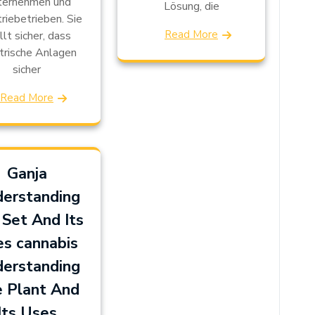
ternehmen und
Lösung, die
triebetrieben. Sie
Read More
llt sicher, dass
trische Anlagen
sicher
Read More
Ganja
erstanding
 Set And Its
s cannabis
erstanding
 Plant And
Its Uses