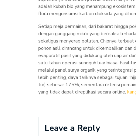
adalah kubah bio yang menampung ekosistem h
flora mengonsumsi karbon dioksida yang dihe
Setiap meja permainan, dari bakarat hingga po
dengan ganggang mikro yang bereaksi terhada
sekaligus menyerap polutan. Chipnya terbuat 
pohon asli, dirancang untuk dikembalikan dan
evaporatif pasif yang didukung oleh uap air da
satu tahun operasi sungguh luar biasa. Fasili
melalui panel surya organik yang terintegrasi
lebih penting, daya tariknya sebagai tujuan “h
tur) sebesar 175%, sementara retensi pemain
yang tidak dapat direplikasi secara online.
kan
Leave a Reply