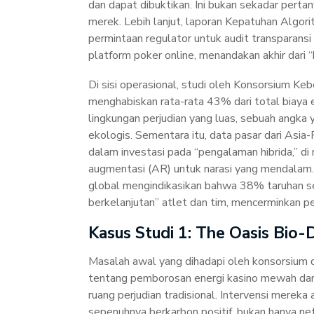
dan dapat dibuktikan. Ini bukan sekadar pertan
merek. Lebih lanjut, laporan Kepatuhan Alg
permintaan regulator untuk audit transparansi
platform poker online, menandakan akhir dari 
Di sisi operasional, studi oleh Konsorsium K
menghabiskan rata-rata 43% dari total biaya
lingkungan perjudian yang luas, sebuah angka 
ekologis. Sementara itu, data pasar dari As
dalam investasi pada “pengalaman hibrida,” di
augmentasi (AR) untuk narasi yang mendalam. 
global mengindikasikan bahwa 38% taruhan sek
berkelanjutan” atlet dan tim, mencerminkan pe
Kasus Studi 1: The Oasis Bio
Masalah awal yang dihadapi oleh konsorsium d
tentang pemborosan energi kasino mewah dan
ruang perjudian tradisional. Intervensi merek
sepenuhnya berkarbon positif, bukan hanya net