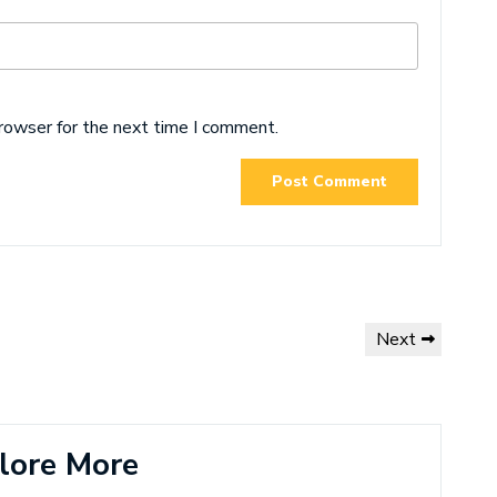
browser for the next time I comment.
Next
Next
Post
lore More