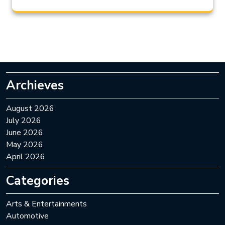
Archieves
August 2026
July 2026
June 2026
May 2026
April 2026
Categories
Arts & Entertainments
Automotive