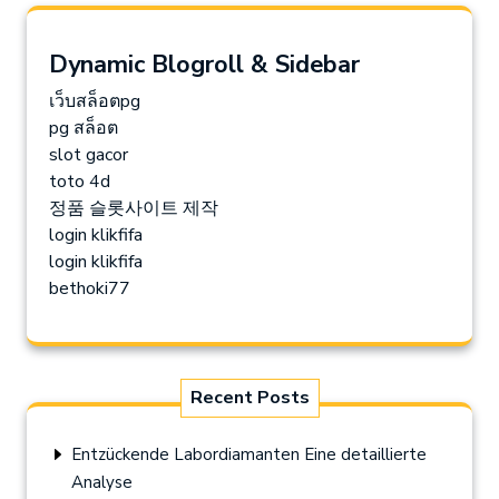
Dynamic Blogroll & Sidebar
เว็บสล็อตpg
pg สล็อต
slot gacor
toto 4d
정품 슬롯사이트 제작
login klikfifa
login klikfifa
bethoki77
Recent Posts
Entzückende Labordiamanten Eine detaillierte
Analyse