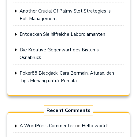
Another Crucial Of Palmy Slot Strategies Is
Roll Management
Entdecken Sie hilfreiche Labordiamanten
Die Kreative Gegenwart des Bistums
Osnabrück
Poker88 Blackjack: Cara Bermain, Aturan, dan
Tips Menang untuk Pemula
Recent Comments
on
A WordPress Commenter
Hello world!