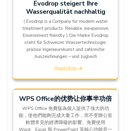
Evodrop steigert Ihre
Wasserqualität nachhaltig
( Evodrop is a Company for modern water
treatment products. Reliable, inexpensive,
Environment friendly. ) Die Marke Evodrop
steht für Schweizer Wassertechnologie,
präzise Ingenieurskunst und zahlreiche
Auszeichnungen – und zugleich
Read More
WPS Office的优势让你事半功倍
WPS Office 免費版為個人提供了強大的功
能，使他們能夠完成大量工作，而不受辦公室
軟體常見的經濟障礙的影響。免費使用
Word、Excel 和 PowerPoint 等核心功能是一