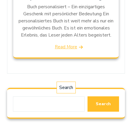
Buch personalisiert – Ein einzigartiges
Geschenk mit persönlicher Bedeutung Ein
personalisiertes Buch ist weit mehr als nur ein
gewöhnliches Buch. Es ist ein emotionales
Erlebnis, das Leser jeden Alters begeistert.
Read More
Search
Search