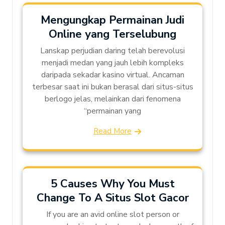
Mengungkap Permainan Judi
Online yang Terselubung
Lanskap perjudian daring telah berevolusi
menjadi medan yang jauh lebih kompleks
daripada sekadar kasino virtual. Ancaman
terbesar saat ini bukan berasal dari situs-situs
berlogo jelas, melainkan dari fenomena
“permainan yang
Read More
5 Causes Why You Must
Change To A Situs Slot Gacor
If you are an avid online slot person or