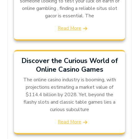
someone looking to test your luck on earth of
online gambling , finding a reliable situs slot
gacor is essential. The
Read More
Discover the Curious World of
Online Casino Games
The online casino industry is booming, with
projections estimating a market value of
$114.4 billion by 2028. Yet, beyond the
flashy slots and classic table games lies a
curious subculture
Read More