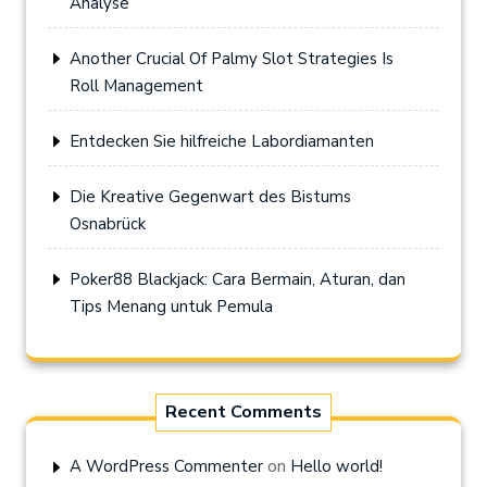
Analyse
Another Crucial Of Palmy Slot Strategies Is
Roll Management
Entdecken Sie hilfreiche Labordiamanten
Die Kreative Gegenwart des Bistums
Osnabrück
Poker88 Blackjack: Cara Bermain, Aturan, dan
Tips Menang untuk Pemula
Recent Comments
on
A WordPress Commenter
Hello world!