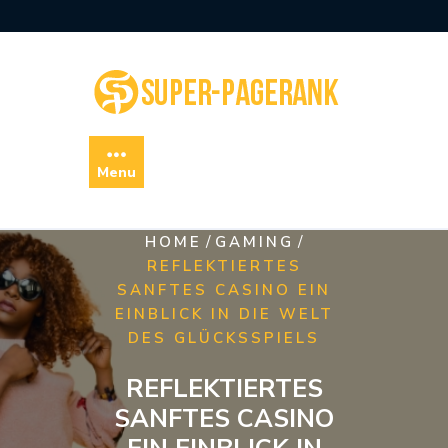
Skip
to
content
Menu
/
/
HOME
GAMING
REFLEKTIERTES
SANFTES CASINO EIN
EINBLICK IN DIE WELT
DES GLÜCKSSPIELS
REFLEKTIERTES
SANFTES CASINO