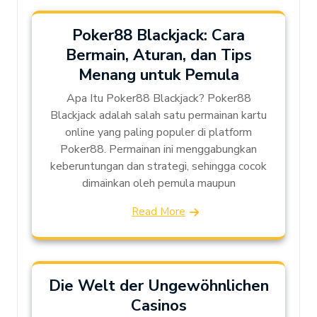
Poker88 Blackjack: Cara
Bermain, Aturan, dan Tips
Menang untuk Pemula
Apa Itu Poker88 Blackjack? Poker88
Blackjack adalah salah satu permainan kartu
online yang paling populer di platform
Poker88. Permainan ini menggabungkan
keberuntungan dan strategi, sehingga cocok
dimainkan oleh pemula maupun
Read More
Die Welt der Ungewöhnlichen
Casinos