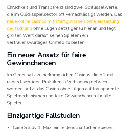
Ehrlichkeit und Transparenz sind zwei Schlüsselwerte,
die im Glücksspielsektor oft vernachlässigt werden. Das
neue online casinos mit startguthaben ohne einzahlung
deutschland
ohne Lügen setzt genau hier an und legt
großen Wert darauf, seinen Spielern ein
vertrauenswürdiges Umfeld zu bieten.
Ein neuer Ansatz für faire
Gewinnchancen
Im Gegensatz zu herkömmlichen Casinos, die oft mit
undurchsichtigen Praktiken in Verbindung gebracht
werden, setzt das Casino ohne Lügen auf transparente
Spielmechanismen und faire Gewinnchancen für alle
Spieler.
Einzigartige Fallstudien
Case Study 1: Max, ein leidenschaftlicher Spieler,