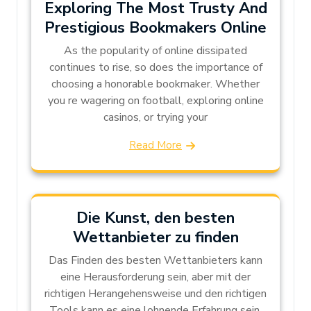
Exploring The Most Trusty And
Prestigious Bookmakers Online
As the popularity of online dissipated
continues to rise, so does the importance of
choosing a honorable bookmaker. Whether
you re wagering on football, exploring online
casinos, or trying your
Read More
Die Kunst, den besten
Wettanbieter zu finden
Das Finden des besten Wettanbieters kann
eine Herausforderung sein, aber mit der
richtigen Herangehensweise und den richtigen
Tools kann es eine lohnende Erfahrung sein.