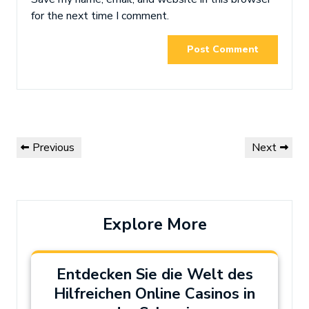
for the next time I comment.
Post
Previous
Next
Previous
Next
navigation
Post
Post
Explore More
Entdecken Sie die Welt des
Hilfreichen Online Casinos in