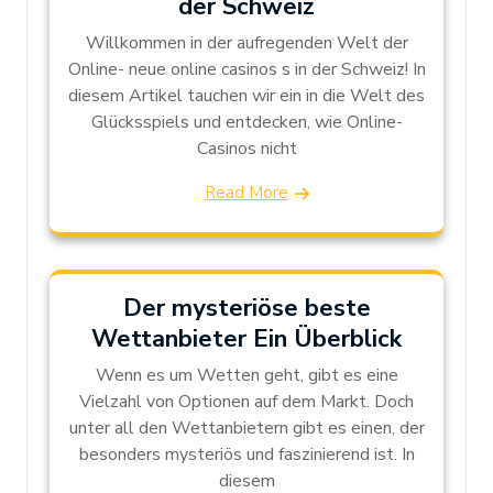
der Schweiz
Willkommen in der aufregenden Welt der
Online- neue online casinos s in der Schweiz! In
diesem Artikel tauchen wir ein in die Welt des
Glücksspiels und entdecken, wie Online-
Casinos nicht
Read More
Der mysteriöse beste
Wettanbieter Ein Überblick
Wenn es um Wetten geht, gibt es eine
Vielzahl von Optionen auf dem Markt. Doch
unter all den Wettanbietern gibt es einen, der
besonders mysteriös und faszinierend ist. In
diesem