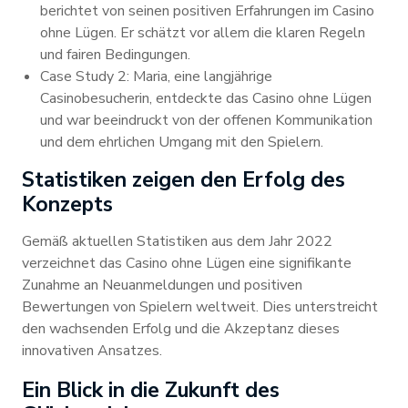
berichtet von seinen positiven Erfahrungen im Casino
ohne Lügen. Er schätzt vor allem die klaren Regeln
und fairen Bedingungen.
Case Study 2: Maria, eine langjährige
Casinobesucherin, entdeckte das Casino ohne Lügen
und war beeindruckt von der offenen Kommunikation
und dem ehrlichen Umgang mit den Spielern.
Statistiken zeigen den Erfolg des
Konzepts
Gemäß aktuellen Statistiken aus dem Jahr 2022
verzeichnet das Casino ohne Lügen eine signifikante
Zunahme an Neuanmeldungen und positiven
Bewertungen von Spielern weltweit. Dies unterstreicht
den wachsenden Erfolg und die Akzeptanz dieses
innovativen Ansatzes.
Ein Blick in die Zukunft des