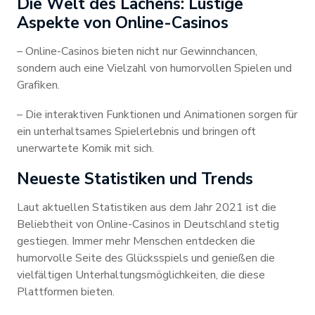
Die Welt des Lachens: Lustige
Aspekte von Online-Casinos
– Online-Casinos bieten nicht nur Gewinnchancen,
sondern auch eine Vielzahl von humorvollen Spielen und
Grafiken.
– Die interaktiven Funktionen und Animationen sorgen für
ein unterhaltsames Spielerlebnis und bringen oft
unerwartete Komik mit sich.
Neueste Statistiken und Trends
Laut aktuellen Statistiken aus dem Jahr 2021 ist die
Beliebtheit von Online-Casinos in Deutschland stetig
gestiegen. Immer mehr Menschen entdecken die
humorvolle Seite des Glücksspiels und genießen die
vielfältigen Unterhaltungsmöglichkeiten, die diese
Plattformen bieten.