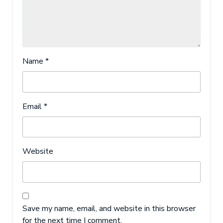
Name
*
Email
*
Website
Save my name, email, and website in this browser
for the next time I comment.