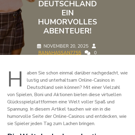
EUTSCHLAND E
IN H
UMORVOLLES A
BENTEUER!
NOVEMBER 20, 2025
RANAHASSAN7755
0
COMMENTS
0 TAGS
H
aben Sie schon einmal darüber nachgedacht, wie
lustig und unterhaltsam Online-Casinos in
Deutschland sein können? Mit einer Vielzahl
von Spielen, Boni und Aktionen bieten diese virtuellen
Glücksspielplattformen eine Welt voller Spaß und
Spannung. In diesem Artikel tauchen wir ein in die
humorvolle Seite der Online-Casinos und entdecken, wie
sie Spieler jeden Tag zum Lachen bringen.