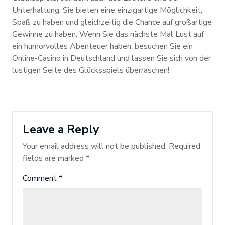
Unterhaltung. Sie bieten eine einzigartige Möglichkeit,
Spaß zu haben und gleichzeitig die Chance auf großartige
Gewinne zu haben. Wenn Sie das nächste Mal Lust auf
ein humorvolles Abenteuer haben, besuchen Sie ein
Online-Casino in Deutschland und lassen Sie sich von der
lustigen Seite des Glücksspiels überraschen!
Leave a Reply
Your email address will not be published.
Required
fields are marked
*
Comment
*