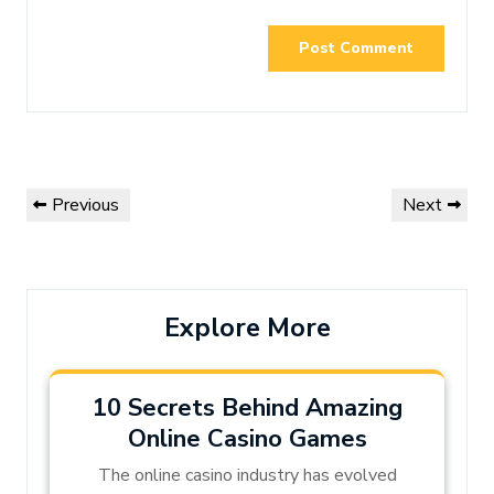
Post
Previous
Next
Previous
Next
navigation
Post
Post
Explore More
10 Secrets Behind Amazing
Online Casino Games
The online casino industry has evolved