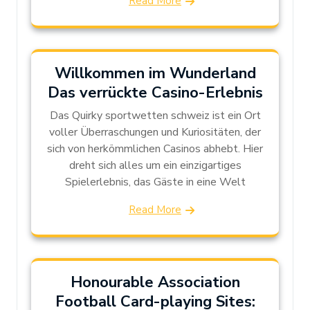
Read More
Willkommen im Wunderland
Das verrückte Casino-Erlebnis
Das Quirky sportwetten schweiz ist ein Ort
voller Überraschungen und Kuriositäten, der
sich von herkömmlichen Casinos abhebt. Hier
dreht sich alles um ein einzigartiges
Spielerlebnis, das Gäste in eine Welt
Read More
Honourable Association
Football Card-playing Sites: