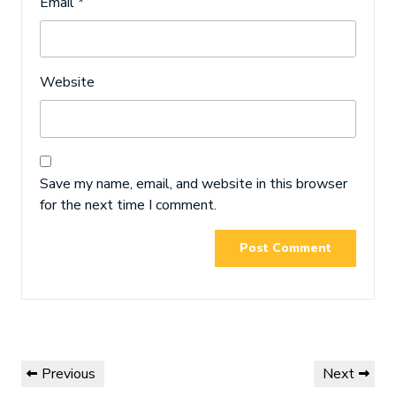
Email
*
Website
Save my name, email, and website in this browser
for the next time I comment.
Post
Previous
Next
Previous
Next
navigation
Post
Post