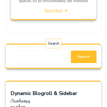
spielen, ist es entscheidend, die Weisheit
Read More
Search
Search
Dynamic Blogroll & Sidebar
เว็บสล็อตpg
pg สล็อต