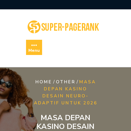
Skip
to
content
Menu
/
/
HOME
OTHER
MASA
DEPAN KASINO
DESAIN NEURO-
ADAPTIF UNTUK 2026
MASA DEPAN
KASINO DESAIN